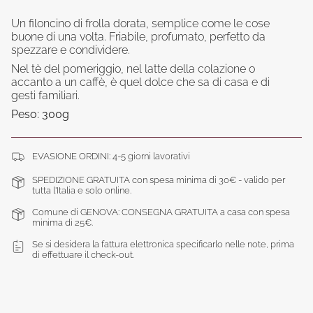
}}
</span>
Un filoncino di frolla dorata, semplice come le cose
nel
buone di una volta. Friabile, profumato, perfetto da
carrello",
spezzare e condividere.
"decrease"=>"Diminuisci
Nel tè del pomeriggio, nel latte della colazione o
la
accanto a un caffè, è quel dolce che sa di casa e di
quantità
gesti familiari.
per
Peso: 300g
{{
product
}}",
"multiples_of"=>"Incrementi
EVASIONE ORDINI: 4-5 giorni lavorativi
di
SPEDIZIONE GRATUITA con spesa minima di 30€ - valido per
{{
tutta l'Italia e solo online.
quantity
}}",
Comune di GENOVA: CONSEGNA GRATUITA a casa con spesa
"minimum_of"=>"Minimo
minima di 25€.
di
Se si desidera la fattura elettronica specificarlo nelle note, prima
{{
di effettuare il check-out.
quantity
}}",
"maximum_of"=>"Massimo
di