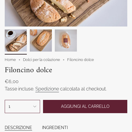
Home
Dolci per la colazione
Filoncino dolce
Filoncino dolce
Prezzo
€6,00
base
Tasse incluse.
Spedizione
calcolata al checkout.
{"in_cart_html"=>"
1
AGGIUNGI AL CARRELLO
<span
class=\"quantity-
cart\">
{{
DESCRIZIONE
INGREDIENTI
quantity